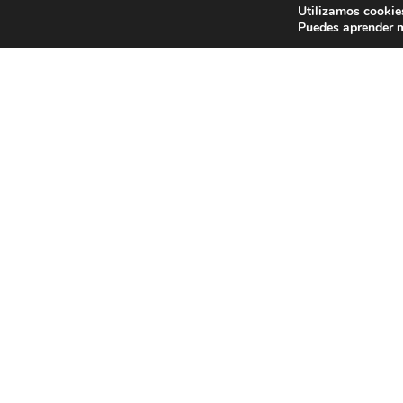
Utilizamos cookies
Puedes aprender m
COMARCA
Tierra de Mérida-Vegas Bajas
DIRECCIÓN POSTAL
Av de los Milagros 29 esquina con Ceclavín
Mérida (
Maps
)
NÚMERO DE HABITACIONES
8
DISPONE DE PARKING?
Parking en zona proxima