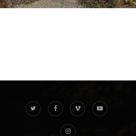
twitter
facebook
vimeo
youtube
instagram