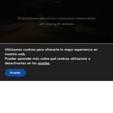
© 2024 Extremadura Film Commission. Handcrafted
with love by
Mr. Addison
Utilizamos cookies para ofrecerte la mejor experiencia en
nuestra web.
Puedes aprender más sobre qué cookies utilizamos o
desactivarlas en los
ajustes
.
twitter
facebook
vimeo
youtube
Aceptar
instagram
© 2026 Extremadura Film Commission. Handcrafted