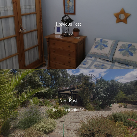
Previous Post
ATICO
Next Post
hotel san cristoibal ***