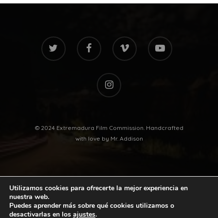
twitter
facebook
vimeo
youtube
instagram
© 2024 Extremadura Film Commission. Handcrafted
with love by
Mr. Addison
Utilizamos cookies para ofrecerte la mejor experiencia en
nuestra web.
Puedes aprender más sobre qué cookies utilizamos o
desactivarlas en los
ajustes
.
twitter
facebook
vimeo
youtube