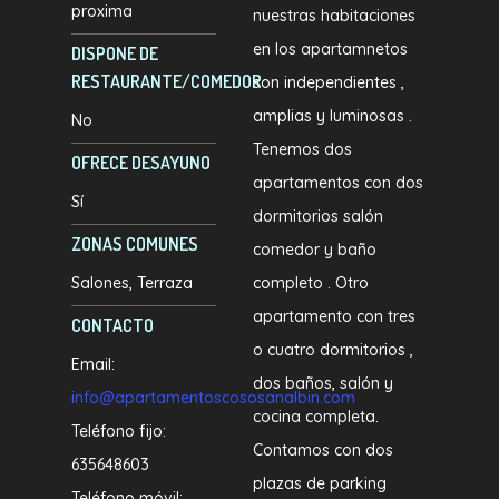
proxima
nuestras habitaciones
en los apartamnetos
DISPONE DE
RESTAURANTE/COMEDOR
son independientes ,
amplias y luminosas .
No
Tenemos dos
OFRECE DESAYUNO
apartamentos con dos
Sí
dormitorios salón
ZONAS COMUNES
comedor y baño
Salones
Terraza
completo . Otro
apartamento con tres
CONTACTO
o cuatro dormitorios ,
Email:
dos baños, salón y
info@apartamentoscososanalbin.com
cocina completa.
Teléfono fijo:
Contamos con dos
635648603
plazas de parking
Teléfono móvil: