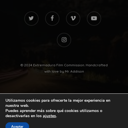
twitter
facebook
vimeo
youtube
instagram
© 2024 Extremadura Film Commission. Handcrafted
with love by
Mr. Addison
Utilizamos cookies para ofrecerte la mejor experiencia en
nuestra web.
Puedes aprender más sobre qué cookies utilizamos o
desactivarlas en los
ajustes
.
twitter
facebook
vimeo
youtube
Aceptar