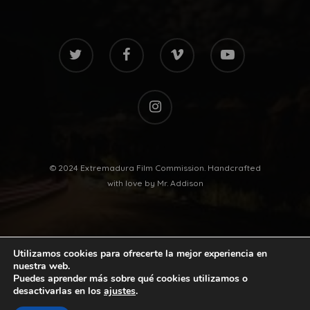
twitter
facebook
vimeo
youtube
instagram
© 2024 Extremadura Film Commission. Handcrafted
with love by
Mr. Addison
Utilizamos cookies para ofrecerte la mejor experiencia en
nuestra web.
Puedes aprender más sobre qué cookies utilizamos o
desactivarlas en los
ajustes
.
twitter
facebook
vimeo
youtube