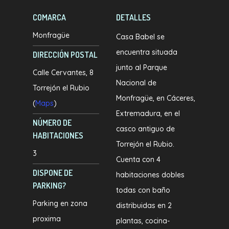
COMARCA
DETALLES
Monfragüe
Casa Babel se
encuentra situada
DIRECCIÓN POSTAL
junto al Parque
Calle Cervantes, 8
Nacional de
Torrejón el Rubio
Monfragüe, en Cáceres,
(
Maps
)
Extremadura, en el
NÚMERO DE
casco antiguo de
HABITACIONES
Torrejón el Rubio.
3
Cuenta con 4
DISPONE DE
habitaciones dobles
PARKING?
todas con baño
Parking en zona
distribuidas en 2
proxima
plantas, cocina-