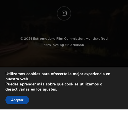
instagram
© 2024 Extremadura Film Commission. Handcrafted
with love by
Mr. Addison
Utilizamos cookies para ofrecerte la mejor experiencia en
nuestra web.
Puedes aprender más sobre qué cookies utilizamos o
desactivarlas en los
ajustes
.
twitter
facebook
vimeo
youtube
Aceptar
instagram