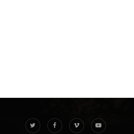
twitter
facebook
vimeo
youtube