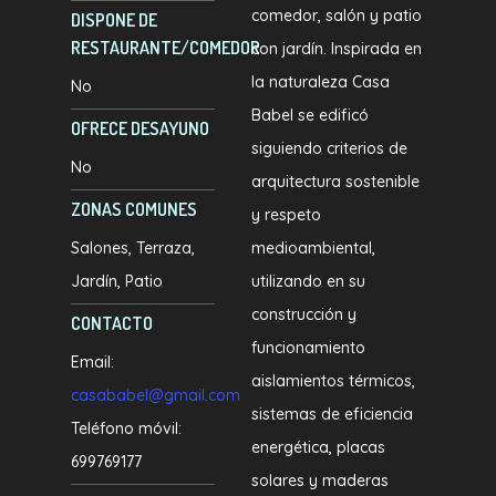
comedor, salón y patio
DISPONE DE
RESTAURANTE/COMEDOR
con jardín. Inspirada en
la naturaleza Casa
No
Babel se edificó
OFRECE DESAYUNO
siguiendo criterios de
No
arquitectura sostenible
ZONAS COMUNES
y respeto
Salones
Terraza
medioambiental,
Jardín
Patio
utilizando en su
construcción y
CONTACTO
funcionamiento
Email:
aislamientos térmicos,
casababel@gmail.com
sistemas de eficiencia
Teléfono móvil:
energética, placas
699769177
solares y maderas