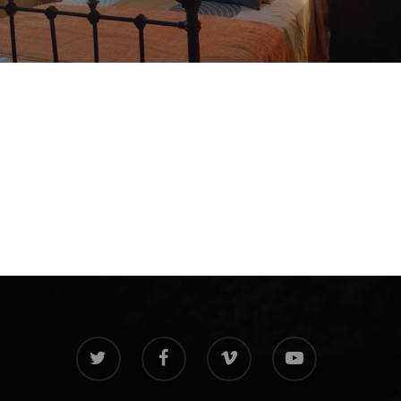
twitter
facebook
vimeo
youtube