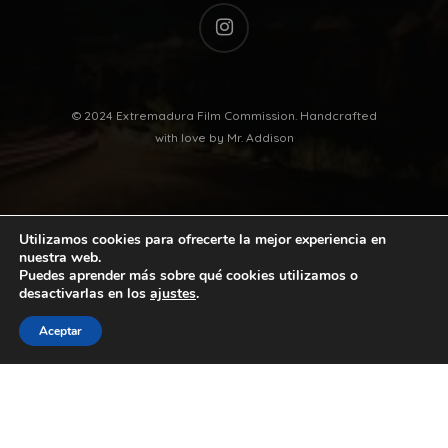
instagram
© 2024 Extremadura Film Commission. Handcrafted
with love by
Mr. Addison
Utilizamos cookies para ofrecerte la mejor experiencia en
nuestra web.
Puedes aprender más sobre qué cookies utilizamos o
desactivarlas en los
ajustes
.
twitter
facebook
vimeo
youtube
Aceptar
instagram