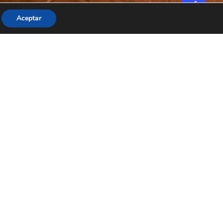
Aceptar
 rurales, compuestos por 6 apartamentos rurales de
ca y zona de barbacoa, tienda turística con
staurante en uno de los pueblos mas bonitos de
ta y saltos de agua.
AL BUSCADOR
CONTACTAR EFC