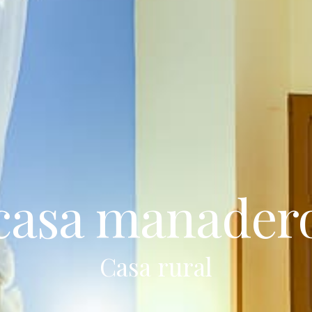
casa manader
Casa rural