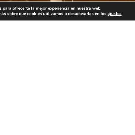
 para ofrecerte la mejor experiencia en nuestra web.
ás sobre qué cookies utilizamos o desactivarlas en los
ajustes
.
DETALLES
Casa Manadero es un conjunto de alojamientos
diferentes tamaños, casa rural con bodega típi
productos de la zona, bar-café, tapearía y re
España, rodeado de naturaleza, rutas senderis
VISITAR PÁGINA
IR 
WEB