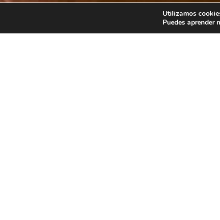
Utilizamos cookies
Puedes aprender m
COMARCA
Sierra de Gata
DIRECCIÓN POSTAL
Calle Manadero, 2
Robledillo de Gata (
Maps
)
NÚMERO DE HABITACIONES
13
DISPONE DE PARKING?
Parking en zona proxima