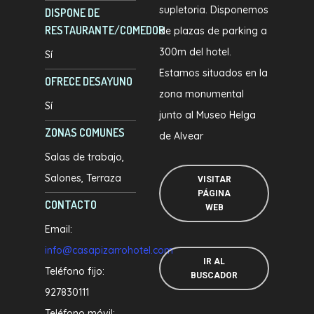
supletoria. Disponemos
DISPONE DE
RESTAURANTE/COMEDOR
de plazas de parking a
300m del hotel.
Sí
Estamos situados en la
OFRECE DESAYUNO
zona monumental
Sí
junto al Museo Helga
ZONAS COMUNES
de Alvear
Salas de trabajo
Salones
Terraza
VISITAR
PÁGINA
CONTACTO
WEB
Email:
info@casapizarrohotel.com
IR AL
Teléfono fijo:
BUSCADOR
927830111
Teléfono móvil: