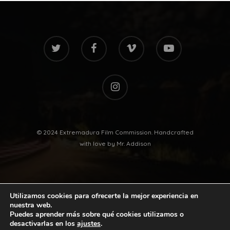
twitter
facebook
vimeo
youtube
instagram
© 2024 Extremadura Film Commission. Handcrafted
with love by
Mr. Addison
Utilizamos cookies para ofrecerte la mejor experiencia en
nuestra web.
Puedes aprender más sobre qué cookies utilizamos o
desactivarlas en los
ajustes
.
twitter
facebook
vimeo
youtube