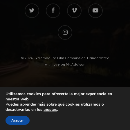
twitter
facebook
vimeo
youtube
instagram
© 2024 Extremadura Film Commission. Handcrafted
with love by
Mr. Addison
Utilizamos cookies para ofrecerte la mejor experiencia en
nuestra web.
Puedes aprender más sobre qué cookies utilizamos o
desactivarlas en los
ajustes
.
twitter
facebook
vimeo
youtube
Aceptar