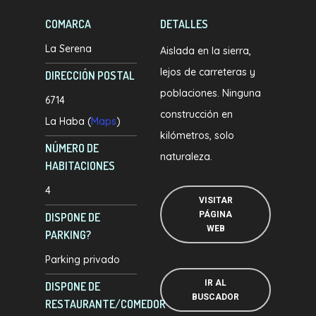
COMARCA
DETALLES
La Serena
Aislada en la sierra,
lejos de carreteras y
DIRECCIÓN POSTAL
poblaciones. Ninguna
6714
construcción en
La Haba (
Maps
)
kilómetros, solo
NÚMERO DE
naturaleza.
HABITACIONES
4
VISITAR
PÁGINA
DISPONE DE
WEB
PARKING?
Parking privado
IR AL
DISPONE DE
BUSCADOR
RESTAURANTE/COMEDOR