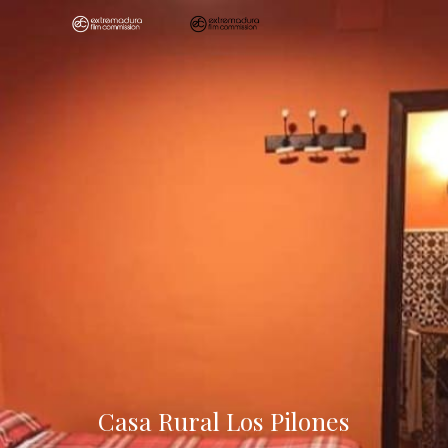
Skip
Skip
to
to
main
main
content
content
Casa Rural Los Pilones