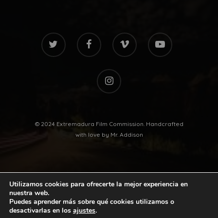
twitter
facebook
vimeo
youtube
instagram
© 2024 Extremadura Film Commission. Handcrafted
with love by
Mr. Addison
Utilizamos cookies para ofrecerte la mejor experiencia en
nuestra web.
Puedes aprender más sobre qué cookies utilizamos o
desactivarlas en los
ajustes
.
twitter
facebook
vimeo
youtube