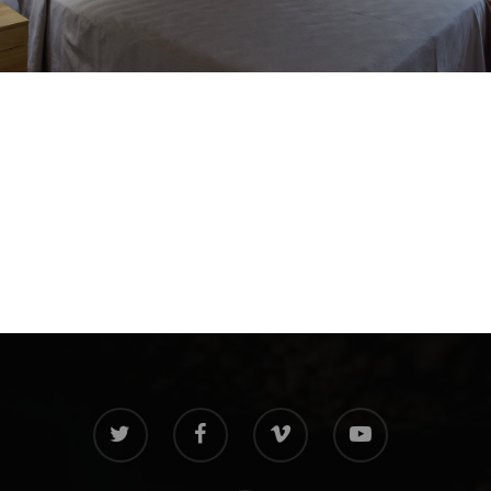
twitter
facebook
vimeo
youtube