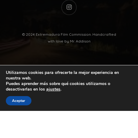
instagram
© 2024 Extremadura Film Commission. Handcrafted
with love by
Mr. Addison
Utilizamos cookies para ofrecerte la mejor experiencia en
nuestra web.
Puedes aprender más sobre qué cookies utilizamos o
desactivarlas en los
ajustes
.
twitter
facebook
vimeo
youtube
Aceptar
instagram