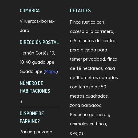
COMARCA
DETALLES
Villuercas-Ibores-
Finca rústica con
Jara
acceso a la carretera,
a 5 minutos del centro,
DIRECCIÓN POSTAL
pero alejada para
Hernán Cortés 10,
temer privacidad, finca
10140 guadalupe
de 1,8 hectáreas, casa
Guadalupe (
Maps
)
de 10pmetros uafrados
NÚMERO DE
con terraza de 50
HABITACIONES
metros cuadrados,
3
zona barbacoa.
DISPONE DE
Pequeño gallinero y
PARKING?
animales en finca,
Parking privado
ovejas .