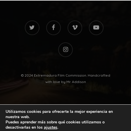
twitter
facebook
vimeo
youtube
instagram
© 2024 Extremadura Film Commission. Handcrafted
with love by
Mr. Addison
Utilizamos cookies para ofrecerte la mejor experiencia en
nuestra web.
Puedes aprender más sobre qué cookies utilizamos o
desactivarlas en los
ajustes
.
twitter
facebook
vimeo
youtube