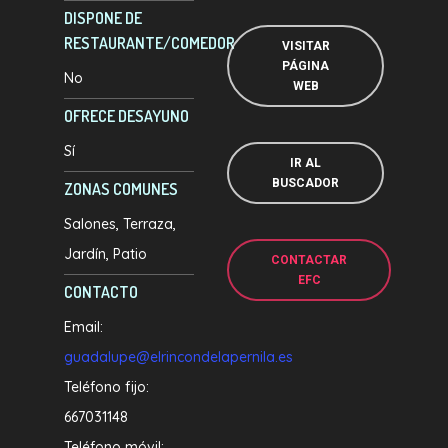
DISPONE DE
RESTAURANTE/COMEDOR
VISITAR
PÁGINA
No
WEB
OFRECE DESAYUNO
Sí
IR AL
BUSCADOR
ZONAS COMUNES
Salones
Terraza
Jardín
Patio
CONTACTAR
EFC
CONTACTO
Email:
guadalupe@elrincondelapernila.es
Teléfono fijo:
667031148
Teléfono móvil: