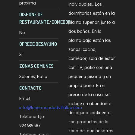
proxima
individuales.. Los
dormitorios están en la
DISPONE DE
RESTAURANTE/COMEDOR
planta superior, junto a
dos baños. En la
No
planta baja están las
OFRECE DESAYUNO
zonas: cocina,
Sí
comedor, sala de estar
ZONAS COMUNES
con TV, patio con una
Salones
Patio
pequeña piscina y un
amplio baño. En el
CONTACTO
precio de la casa, se
Email:
incluye un abundante
info@lahermandadvillalba.com
desayuno continental
Teléfono fijo:
con productos de la
924685387
zona del que nosotros
Teléfono móvil: