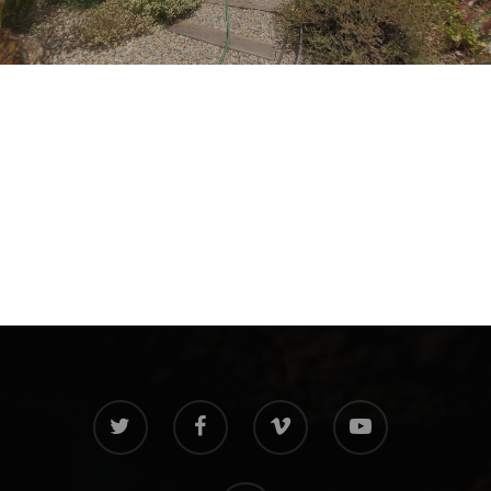
twitter
facebook
vimeo
youtube