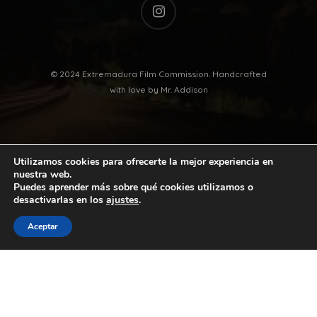
instagram
© 2024 Extremadura Film Commission. Handcrafted
with love by
Mr. Addison
Utilizamos cookies para ofrecerte la mejor experiencia en
nuestra web.
Puedes aprender más sobre qué cookies utilizamos o
desactivarlas en los
ajustes
.
twitter
facebook
vimeo
youtube
Aceptar
instagram