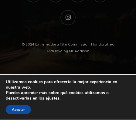
instagram
© 2024 Extremadura Film Commission. Handcrafted
with love by
Mr. Addison
Utilizamos cookies para ofrecerte la mejor experiencia en
nuestra web.
Puedes aprender más sobre qué cookies utilizamos o
desactivarlas en los
ajustes
.
twitter
facebook
vimeo
youtube
Aceptar
instagram