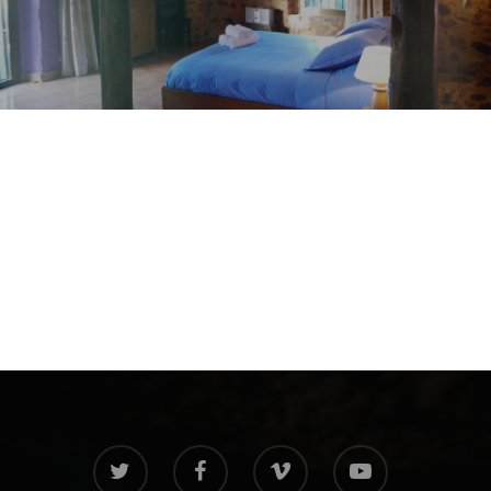
twitter
facebook
vimeo
youtube