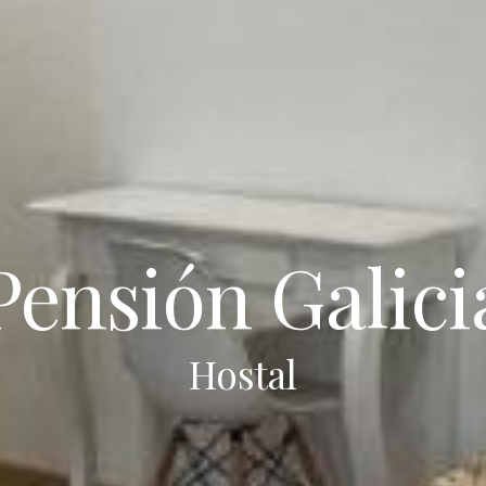
Pensión Galici
Hostal