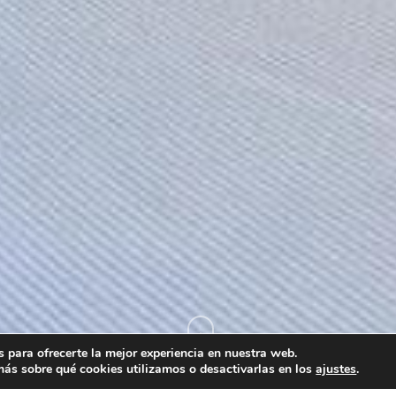
twitter
twitter
facebook
facebook
vimeo
vimeo
youtube
youtube
instagram
instagram
© 2024 Extremadura Film Commission. Handcrafted with love by
© 2026 Extremadura Film Commission. Handcrafted with love by
Mr. Addison
Mr. Addison
 para ofrecerte la mejor experiencia en nuestra web.
ás sobre qué cookies utilizamos o desactivarlas en los
ajustes
.