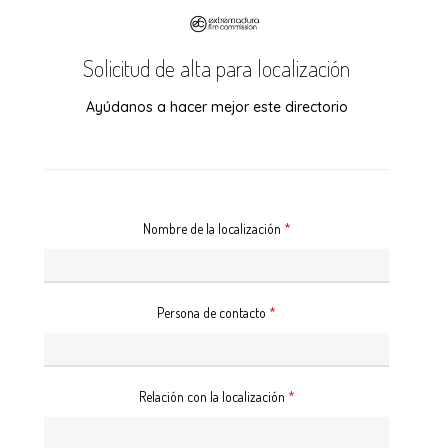
Skip
to
Solicitud de alta para localización
main
content
Ayúdanos a hacer mejor este directorio
Nombre de la localización
*
Persona de contacto
*
Relación con la localización
*