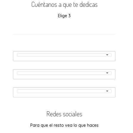
Cuéntanos a que te dedicas
Elige 3
Cuéntanos
Cuéntanos
a
a
qué
te
qué
Cuéntanos
Cuéntanos
dedicas:
a
te
a
qué
dedicas:
te
qué
Cuéntanos
Cuéntanos
dedicas:
a
te
a
qué
dedicas:
te
qué
dedicas:
Redes sociales
te
dedicas:
Para que el resto vea lo que haces