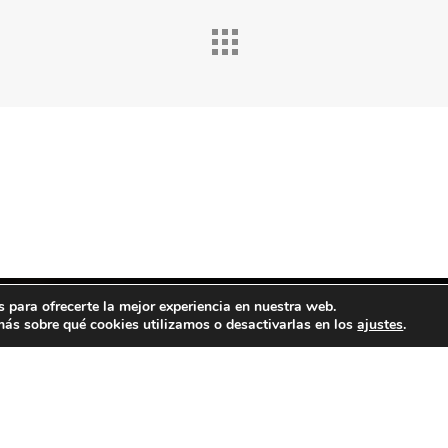
twitter
facebook
vimeo
youtube
instagram
© 2026 Extremadura Film Commission. Handcrafted with love by
Mr. Addison
 para ofrecerte la mejor experiencia en nuestra web.
ás sobre qué cookies utilizamos o desactivarlas en los
ajustes
.