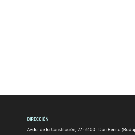
Skip
to
main
content
DIRECCIÓN
Avda. de la Constitución, 27 · 6400 · Don Benito (Bada