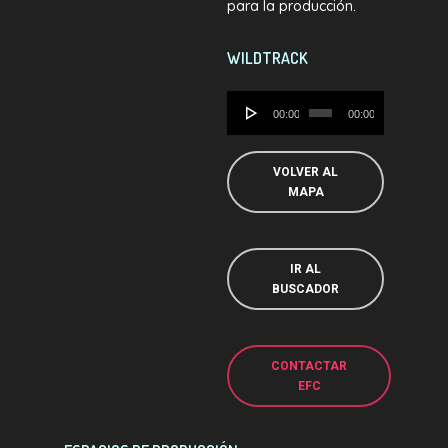
para la producción.
WILDTRACK
Reproductor
00:00
00:00
de
audio
VOLVER AL
MAPA
IR AL
BUSCADOR
CONTACTAR
EFC