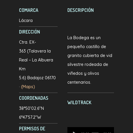
COMARCA
DESCRIPCIÓN
Lácara
DIRECCIÓN
La Bodega es un
Ctra. EX-
pequeño castillo de
363 (Talavera la
granito cubierta de vid
Real – La Albuera
silvestre rodeada de
Km
viñedos y olivos
5.6) Badajoz 06170
centenarios.
·
(Maps)
COORDENADAS
WILDTRACK
38°50’02.6″N
6°47’57.2″W
PERMISOS DE
Reproductor