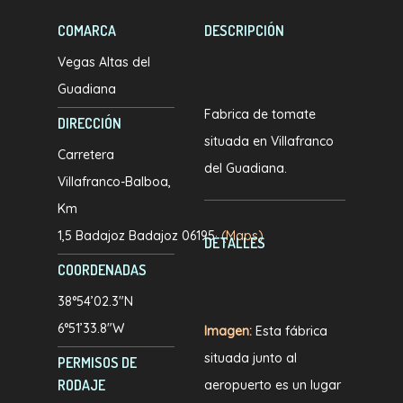
COMARCA
DESCRIPCIÓN
Vegas Altas del
Guadiana
Fabrica de tomate
DIRECCIÓN
situada en Villafranco
Carretera
del Guadiana.
Villafranco-Balboa,
Km
1,5 Badajoz Badajoz 06195·
(Maps)
DETALLES
COORDENADAS
38°54’02.3″N
6°51’33.8″W
Imagen:
Esta fábrica
situada junto al
PERMISOS DE
RODAJE
aeropuerto es un lugar