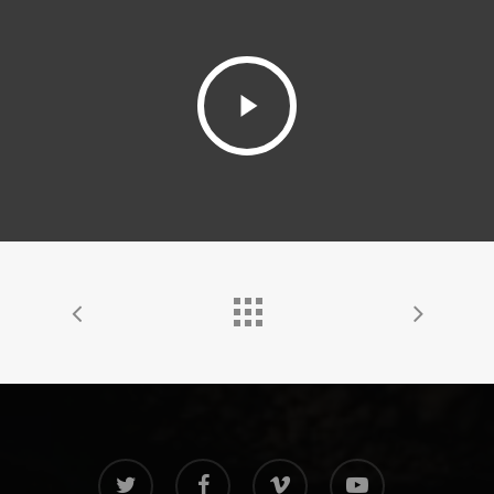
Play
Video
twitter
facebook
vimeo
youtube