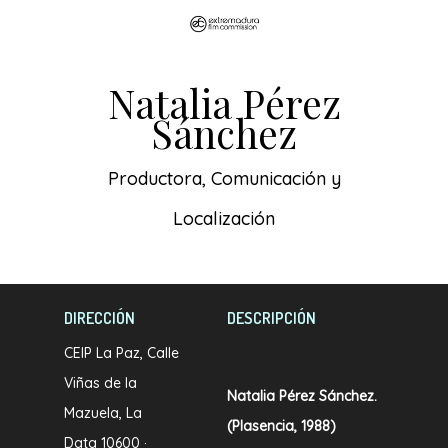
Skip
to
main
Natalia Pérez
content
Sánchez
Productora, Comunicación y
Localización
DIRECCIÓN
DESCRIPCIÓN
CEIP La Paz, Calle
Viñas de la
Natalia Pérez Sánchez.
Mazuela, La
(Plasencia, 1988)
Data 10600 ·