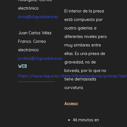
electrónico:
El interior de la presa
iluna@chguadiana.es
está compuesto por
cuatro galerías a
Juan Carlos Vélez
diferentes niveles pero
Franco. Correo
muy similares entre
electrónico:
ellas. Es una presa de
jcvelez@chguadiana.es
gravedad, no de
WEB
bóveda, por lo que no
https://www.iagua.es/data/infraestructuras/presas/ala
tiene demasiada
curvatura.
Acceso:
46 minutos en