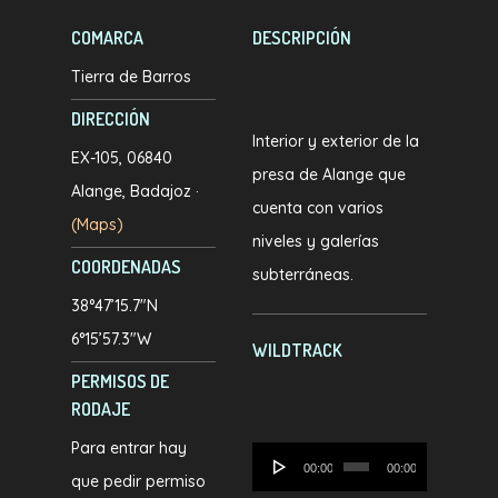
COMARCA
DESCRIPCIÓN
Tierra de Barros
DIRECCIÓN
Interior y exterior de la
EX-105, 06840
presa de Alange que
Alange, Badajoz ·
cuenta con varios
(Maps)
niveles y galerías
COORDENADAS
subterráneas.
38°47’15.7″N
6°15’57.3″W
WILDTRACK
PERMISOS DE
RODAJE
Para entrar hay
Reproductor
00:00
00:00
que pedir permiso
de