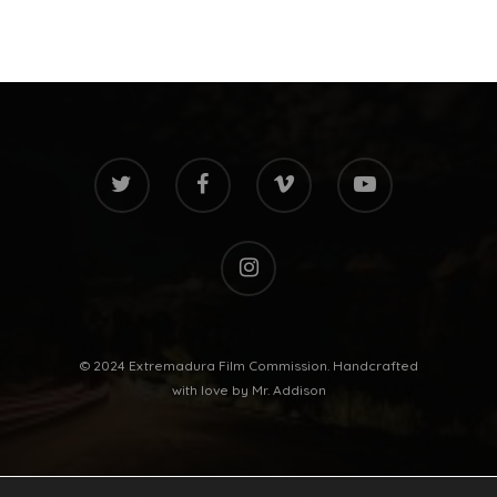
twitter
facebook
vimeo
youtube
instagram
© 2024 Extremadura Film Commission. Handcrafted
with love by
Mr. Addison