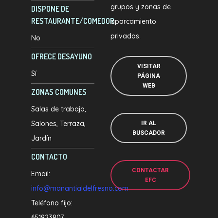
grupos y zonas de
DISPONE DE
RESTAURANTE/COMEDOR
aparcamiento
privadas.
No
OFRECE DESAYUNO
VISITAR
Sí
PÁGINA
WEB
ZONAS COMUNES
Salas de trabajo
Salones
Terraza
IR AL
BUSCADOR
Jardín
CONTACTO
CONTACTAR
Email:
EFC
info@manantialdelfresno.com
Teléfono fijo:
651923807