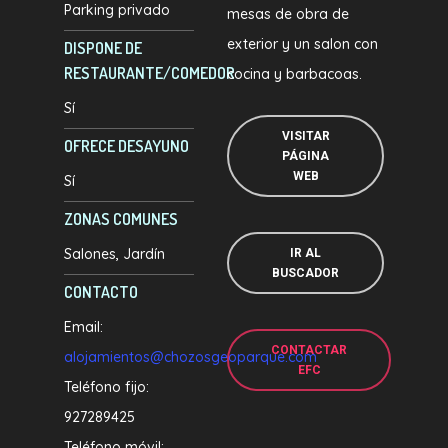
Parking privado
mesas de obra de
exterior y un salon con
DISPONE DE
RESTAURANTE/COMEDOR
cocina y barbacoas.
Sí
VISITAR
OFRECE DESAYUNO
PÁGINA
WEB
Sí
ZONAS COMUNES
Salones
Jardín
IR AL
BUSCADOR
CONTACTO
Email:
CONTACTAR
alojamientos@chozosgeoparque.com
EFC
Teléfono fijo:
927289425
Teléfono móvil: