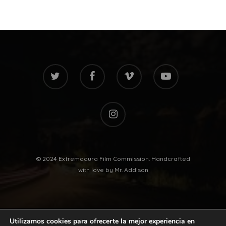
twitter
facebook
vimeo
youtube
instagram
© 2024 Extremadura Film Commission. Handcrafted
with love by
Mr. Addison
Utilizamos cookies para ofrecerte la mejor experiencia en