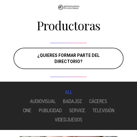
Skip
to
Productoras
main
content
¿QUIERES FORMAR PARTE DEL
DIRECTORIO?
ALL
AUDIOVISUAL
BADAJOZ
CÁCERES
CINE
PUBLICIDAD
SERVICE
TELEVISIÓN
VIDEOJUEGOS